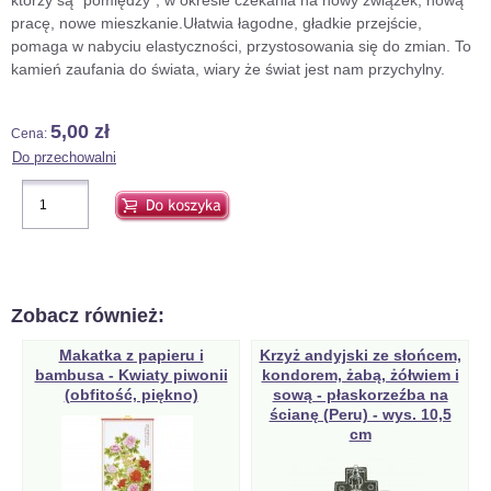
którzy są "pomiędzy", w okresie czekania na nowy związek, nową
pracę, nowe mieszkanie.Ułatwia łagodne, gładkie przejście,
pomaga w nabyciu elastyczności, przystosowania się do zmian. To
kamień zaufania do świata, wiary że świat jest nam przychylny.
5,00 zł
Cena:
Zobacz również:
Makatka z papieru i
Krzyż andyjski ze słońcem,
bambusa - Kwiaty piwonii
kondorem, żabą, żółwiem i
(obfitość, piękno)
sową - płaskorzeźba na
ścianę (Peru) - wys. 10,5
cm