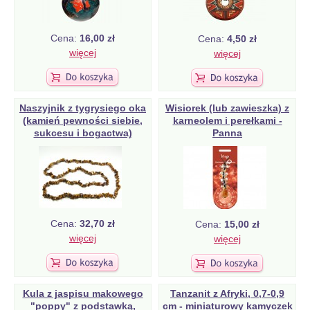
Cena:
16,00 zł
Cena:
4,50 zł
więcej
więcej
Naszyjnik z tygrysiego oka
Wisiorek (lub zawieszka) z
(kamień pewności siebie,
karneolem i perełkami -
sukcesu i bogactwa)
Panna
Cena:
32,70 zł
Cena:
15,00 zł
więcej
więcej
Kula z jaspisu makowego
Tanzanit z Afryki, 0,7-0,9
"poppy" z podstawką,
cm - miniaturowy kamyczek