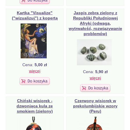
Kartka "Visualize"
Jaspis zebra zielony z
("wizualizuj") z kopertą
Republiki Południowej
Afryki (odwaga,
wytrwałość, rozwiązywanie
problemów)
Cena:
5,00 zł
więcej
Cena:
5,90 zł
więcej
Chiński wisiorek -
Czerwony wisiorek w
dzwoniąca kula ze
prekolumbijskie wzory
smokiem (zielony)
(Peru)