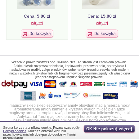
Cena:
5,00 zł
Cena:
15,00 zł
więcej
więcej
Wszelkie prawa zastrzeżone. © Aloha Net . Ta strona jest chroniona prawnie.
Jakiekolwiek rozpowszechnianie, kopiowanie, przetwarzanie, przesyłanie i
naśladowanie grafiki, zdjęć produktów, schematów, treści przesyłanych mailem,
nazw i wszelkich tekstów lub ich fragmentów bez pisemnej zgody ich właściciela
jest przestępstwem i będzie ścigane prawnie.
magiczny sklep
sklep ezoteryczny
anioły
obsydian
magia
miejsca mocy
aromatoterapia
anioly
kamienie
kryształy
Avalon
miłość
pieniądze
magiczny
aromatoterapia
rozwój duchowy
obsydian
toltekowie
Angielski
Antykwariat
Tarot
magiczne prezenty
horoskopy
różowy kwarc
bezwarunkowa miłość
eliksir miłości
Meksyk horoskop ezoteryczny
Strona korzysta z plików cookie. Poznaj szczegóły
Polityki cookies
. Możesz określić warunki
przechowywania lub dostępu do cookie w Twojej
przeglądarce.