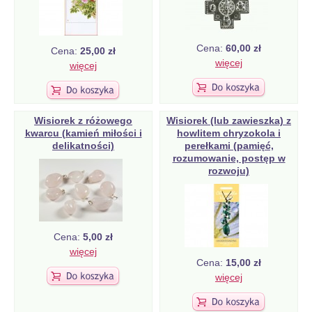
Cena:
60,00 zł
Cena:
25,00 zł
więcej
więcej
Wisiorek z różowego
Wisiorek (lub zawieszka) z
kwarcu (kamień miłości i
howlitem chryzokola i
delikatności)
perełkami (pamięć,
rozumowanie, postęp w
rozwoju)
Cena:
5,00 zł
więcej
Cena:
15,00 zł
więcej