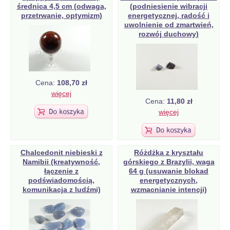
średnica 4,5 cm (odwaga,
(podniesienie wibracji
przetrwanie, optymizm)
energetycznej, radość i
uwolnienie od zmartwień,
rozwój duchowy)
Cena:
108,70 zł
więcej
Cena:
11,80 zł
więcej
Chalcedonit niebieski z
Różdżka z kryształu
Namibii (kreatywność,
górskiego z Brazylii, waga
łączenie z
64 g (usuwanie blokad
podświadomością,
energetycznych,
komunikacja z ludźmi)
wzmacnianie intencji)