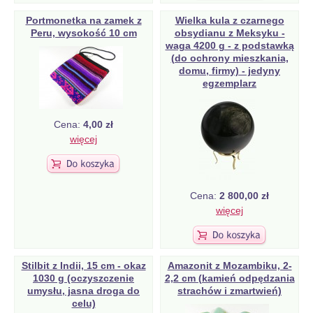
Portmonetka na zamek z
Wielka kula z czarnego
Peru, wysokość 10 cm
obsydianu z Meksyku -
waga 4200 g - z podstawką
(do ochrony mieszkania,
domu, firmy) - jedyny
egzemplarz
Cena:
4,00 zł
więcej
Cena:
2 800,00 zł
więcej
Stilbit z Indii, 15 cm - okaz
Amazonit z Mozambiku, 2-
1030 g (oczyszczenie
2,2 cm (kamień odpędzania
umysłu, jasna droga do
strachów i zmartwień)
celu)