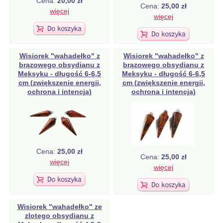
Cena:
20,00 zł
Cena:
25,00 zł
więcej
więcej
Wisiorek "wahadełko" z
Wisiorek "wahadełko" z
brązowego obsydianu z
brązowego obsydianu z
Meksyku - długość 6-6,5
Meksyku - długość 6-6,5
cm (zwiększenie energii,
cm (zwiększenie energii,
ochrona i intencja)
ochrona i intencja)
Cena:
25,00 zł
Cena:
25,00 zł
więcej
więcej
Wisiorek "wahadełko" ze
zlotego obsydianu z