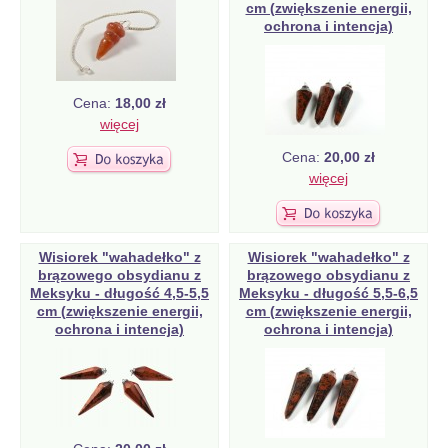
cm (zwiększenie energii,
ochrona i intencja)
Cena:
18,00 zł
więcej
Cena:
20,00 zł
więcej
Wisiorek "wahadełko" z
Wisiorek "wahadełko" z
brązowego obsydianu z
brązowego obsydianu z
Meksyku - długość 4,5-5,5
Meksyku - długość 5,5-6,5
cm (zwiększenie energii,
cm (zwiększenie energii,
ochrona i intencja)
ochrona i intencja)