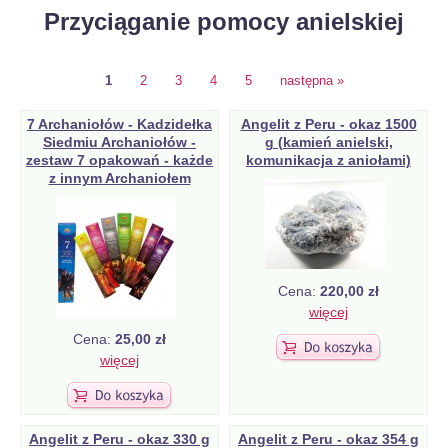
Przyciąganie pomocy anielskiej
1
2
3
4
5
następna »
7 Archaniołów - Kadzidełka
Angelit z Peru - okaz 1500
Siedmiu Archaniołów -
g (kamień anielski,
zestaw 7 opakowań - każde
komunikacja z aniołami)
z innym Archaniołem
Cena:
220,00 zł
więcej
Cena:
25,00 zł
więcej
Angelit z Peru - okaz 330 g
Angelit z Peru - okaz 354 g