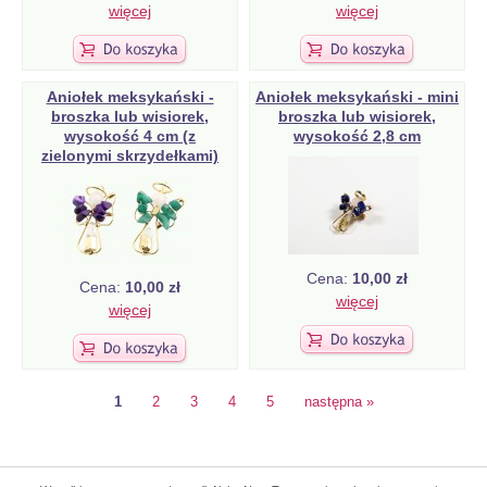
więcej
więcej
Aniołek meksykański -
Aniołek meksykański - mini
broszka lub wisiorek,
broszka lub wisiorek,
wysokość 4 cm (z
wysokość 2,8 cm
zielonymi skrzydełkami)
Cena:
10,00 zł
Cena:
10,00 zł
więcej
więcej
1
2
3
4
5
następna »