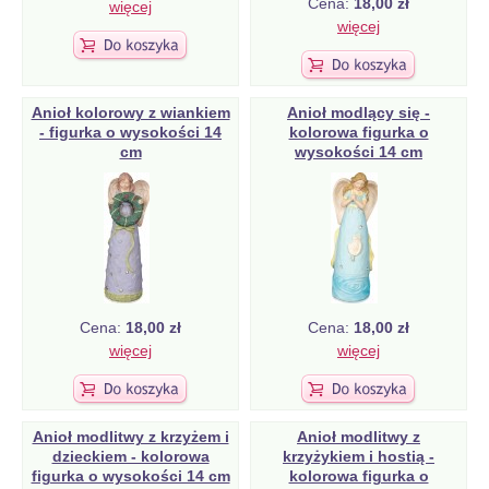
Cena:
18,00 zł
więcej
więcej
Anioł kolorowy z wiankiem
Anioł modlący się -
- figurka o wysokości 14
kolorowa figurka o
cm
wysokości 14 cm
Cena:
18,00 zł
Cena:
18,00 zł
więcej
więcej
Anioł modlitwy z krzyżem i
Anioł modlitwy z
dzieckiem - kolorowa
krzyżykiem i hostią -
figurka o wysokości 14 cm
kolorowa figurka o