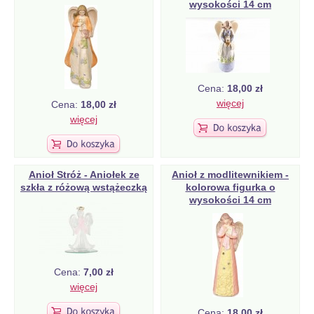
wysokości 14 cm
Cena:
18,00 zł
więcej
Cena:
18,00 zł
więcej
Anioł Stróż - Aniołek ze
Anioł z modlitewnikiem -
szkła z różową wstążeczką
kolorowa figurka o
wysokości 14 cm
Cena:
7,00 zł
więcej
Cena:
18,00 zł