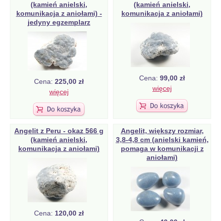
(kamień anielski,
(kamień anielski,
komunikacja z aniołami) -
komunikacja z aniołami)
jedyny egzemplarz
Cena:
99,00 zł
Cena:
225,00 zł
więcej
więcej
Angelit z Peru - okaz 566 g
Angelit, większy rozmiar,
(kamień anielski,
3,8-4,8 cm (anielski kamień,
komunikacja z aniołami)
pomaga w komunikacji z
aniołami)
Cena:
120,00 zł