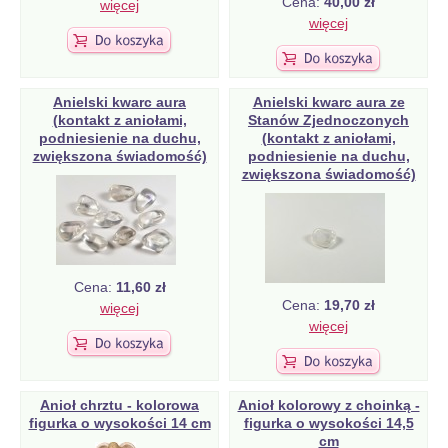
Cena:
40,00 zł
więcej
więcej
Anielski kwarc aura
Anielski kwarc aura ze
(kontakt z aniołami,
Stanów Zjednoczonych
podniesienie na duchu,
(kontakt z aniołami,
zwiększona świadomość)
podniesienie na duchu,
zwiększona świadomość)
Cena:
11,60 zł
Cena:
19,70 zł
więcej
więcej
Anioł chrztu - kolorowa
Anioł kolorowy z choinką -
figurka o wysokości 14 cm
figurka o wysokości 14,5
cm