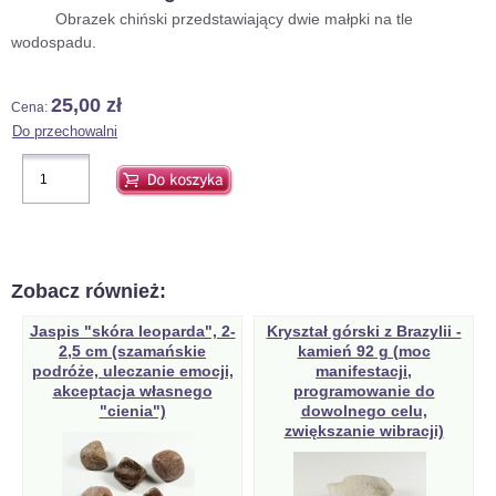
Obrazek chiński przedstawiający dwie małpki na tle
wodospadu.
25,00 zł
Cena:
Zobacz również:
Jaspis "skóra leoparda", 2-
Kryształ górski z Brazylii -
2,5 cm (szamańskie
kamień 92 g (moc
podróże, uleczanie emocji,
manifestacji,
akceptacja własnego
programowanie do
"cienia")
dowolnego celu,
zwiększanie wibracji)