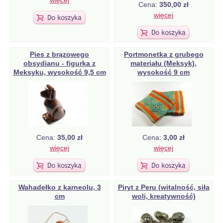
Cena:
350,00 zł
więcej
Pies z brązowego
Portmonetka z grubego
obsydianu - figurka z
materiału (Meksyk),
Meksyku, wysokość 9,5 cm
wysokość 9 cm
Cena:
35,00 zł
Cena:
3,00 zł
więcej
więcej
Wahadełko z karneolu, 3
Piryt z Peru (witalność, siła
cm
woli, kreatywność)