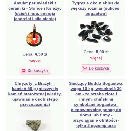
Amulet peruwiański z
Tygrysie oko niebieskie,
ceramiki - Słońce i Księżyc
większy rozmiar (sukces i
(dzień i noc, energia
bogactwo)
jasności i siła cienia)
Cena:
5,00 zł
Cena:
4,50 zł
więcej
więcej
Chryzotyl z Brazylii -
Siedzący Budda Bogactwa,
kamień 58 g (niezwykły
waga 10 kg, wysokość 30
kamień starożytnej wiedzy,
cm - ze sztabą złota i
ujawnianie osobistego
innymi chińskimi
przeznaczenia)
symbolami bogactwa -
niepowtarzalny posąg do
domu lub firmy -
przyciąganie obfitości -
tylko 2 egzemplarze