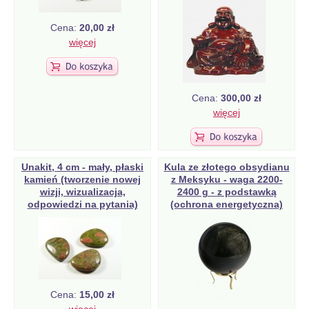
Cena:
20,00 zł
więcej
Cena:
300,00 zł
więcej
Unakit, 4 cm - mały, płaski
Kula ze złotego obsydianu
kamień (tworzenie nowej
z Meksyku - waga 2200-
wizji, wizualizacja,
2400 g - z podstawką
odpowiedzi na pytania)
(ochrona energetyczna)
Cena:
15,00 zł
więcej