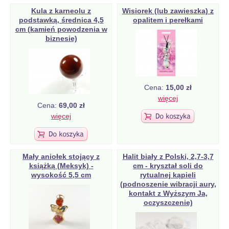
Kula z karneolu z
Wisiorek (lub zawieszka) z
podstawką, średnica 4,5
opalitem i perełkami
cm (kamień powodzenia w
biznesie)
Cena:
15,00 zł
więcej
Cena:
69,00 zł
więcej
Mały aniołek stojący z
Halit biały z Polski, 2,7-3,7
książką (Meksyk) -
cm - kryształ soli do
wysokość 5,5 cm
rytualnej kąpieli
(podnoszenie wibracji aury,
kontakt z Wyższym Ja,
oczyszczenie)