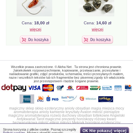
Cena:
18,00 zł
Cena:
14,60 zł
więcej
więcej
Wszelkie prawa zastrzeżone. © Aloha Net . Ta strona jest chroniona prawnie.
Jakiekolwiek rozpowszechnianie, kopiowanie, przetwarzanie, przesyłanie i
naśladowanie grafiki, zdjęć produktów, schematów, treści przesyłanych mailem,
nazw i wszelkich tekstów lub ich fragmentów bez pisemnej zgody ich właściciela
jest przestępstwem i będzie ścigane prawnie.
magiczny sklep
sklep ezoteryczny
anioły
obsydian
magia
miejsca mocy
aromatoterapia
anioly
kamienie
kryształy
Avalon
miłość
pieniądze
magiczny
aromatoterapia
rozwój duchowy
obsydian
toltekowie
Angielski
Antykwariat
Tarot
magiczne prezenty
horoskopy
różowy kwarc
bezwarunkowa miłość
eliksir miłości
Meksyk horoskop ezoteryczny
Strona korzysta z plików cookie. Poznaj szczegóły
Polityki cookies
. Możesz określić warunki