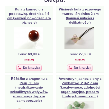
Kula z karneolu z
Wisiorek kula z różowego
podstawką, średnica 4,5
kwarcu, średnica 2 cm
cm (kamień powodzenia w
(kamień miłości i
biznesie)
delikatności)
Cena:
69,00 zł
Cena:
27,80 zł
więcej
więcej
Różdżka z aragonitu z
Awenturyn jasnozielony z
Peru, 11 cm
Zimbabwe, 2,3-2,7 cm
(neutralizowanie
(kreatywność, zdolności
szkodliwych wpływów,
organizacyjne, praca w
równowaga, lepsze
trudnych warunkach)
samopoczucie)