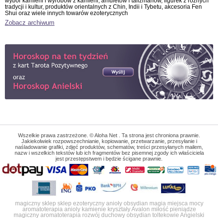
wybór kamieni i wyrobów z kamieni, amuletów i talizmanów, figurek z różnych
tradycji i kultur, produktów orientalnych z Chin, Indii i Tybetu, akcesoria Fen
Shui oraz wiele innych towarów ezoterycznych
Zobacz archiwum
Wszelkie prawa zastrzeżone. © Aloha Net . Ta strona jest chroniona prawnie.
Jakiekolwiek rozpowszechnianie, kopiowanie, przetwarzanie, przesyłanie i
naśladowanie grafiki, zdjęć produktów, schematów, treści przesyłanych mailem,
nazw i wszelkich tekstów lub ich fragmentów bez pisemnej zgody ich właściciela
jest przestępstwem i będzie ścigane prawnie.
magiczny sklep
sklep ezoteryczny
anioły
obsydian
magia
miejsca mocy
aromatoterapia
anioly
kamienie
kryształy
Avalon
miłość
pieniądze
magiczny
aromatoterapia
rozwój duchowy
obsydian
toltekowie
Angielski