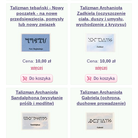
Talizman tebański - Nowy
Talizman Archanioła
początek - na nowe
Zadkiela (oczyszczenie
przedsięwzięcia, pomysły
ciała, duszy i umysłu,
lub nowy związek
wychodzenie z kryzysu)
Cena:
10,00 zł
Cena:
10,00 zł
więcej
więcej
Talizman Archanioła
Talizman Archanioła
Sandalphona (wysyłanie
Gabriela (ochrona,
próśb i modlitw)
duchowe prowadzenie)