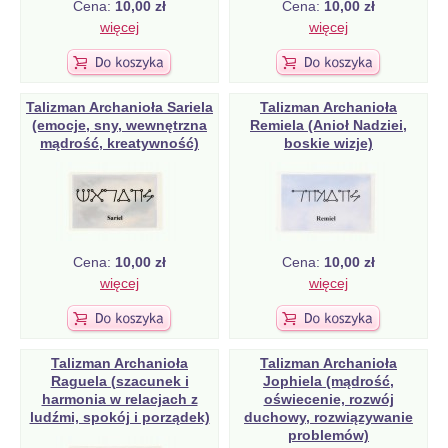
Cena:
10,00 zł
Cena:
10,00 zł
więcej
więcej
Talizman Archanioła Sariela
Talizman Archanioła
(emocje, sny, wewnętrzna
Remiela (Anioł Nadziei,
mądrość, kreatywność)
boskie wizje)
Cena:
10,00 zł
Cena:
10,00 zł
więcej
więcej
Talizman Archanioła
Talizman Archanioła
Raguela (szacunek i
Jophiela (mądrość,
harmonia w relacjach z
oświecenie, rozwój
ludźmi, spokój i porządek)
duchowy, rozwiązywanie
problemów)