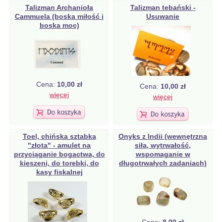
Talizman Archanioła
Talizman tebański -
Cammuela (boska miłość i
Usuwanie
boska moc)
Cena:
10,00 zł
Cena:
10,00 zł
więcej
więcej
Toel, chińska sztabka
Onyks z Indii (wewnętrzna
"złota" - amulet na
siła, wytrwałość,
przyciąganie bogactwa, do
wspomaganie w
kieszeni, do torebki, do
długotrwałych zadaniach)
kasy fiskalnej