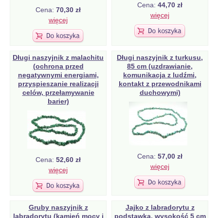
Cena:
44,70 zł
Cena:
70,30 zł
więcej
więcej
Długi naszyjnik z malachitu
Długi naszyjnik z turkusu,
(ochrona przed
85 cm (uzdrawianie,
negatywnymi energiami,
komunikacja z ludźmi,
przyspieszanie realizacji
kontakt z przewodnikami
celów, przełamywanie
duchowymi)
barier)
Cena:
57,00 zł
Cena:
52,60 zł
więcej
więcej
Gruby naszyjnik z
Jajko z labradorytu z
labradorytu (kamień mocy i
podstawką, wysokość 5 cm