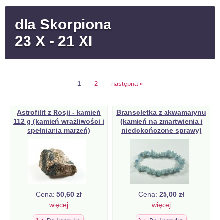
dla Skorpiona
23 X - 21 XI
1
2
następna »
Astrofilit z Rosji - kamień
Bransoletka z akwamarynu
112 g (kamień wrażliwości i
(kamień na zmartwienia i
spełniania marzeń)
niedokończone sprawy)
Cena:
50,60 zł
Cena:
25,00 zł
więcej
więcej