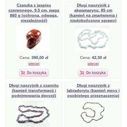
Czaszka z jaspisu
Długi naszyjnik z
czerwonego, 9,5 cm, waga
akwamarynu, 85 cm
860 g (ochrona, odwaga,
(kamień na zmartwienia i
niezależność)
niedokończone sprawy)
Cena:
390,00 zł
Cena:
42,30 zł
więcej
więcej
Długi naszyjnik z czaroitu
Długi naszyjnik z
(kamień transformacji i
labradorytu (kamień mocy i
podejmowania decyzji)
osobistego przeznaczenia)