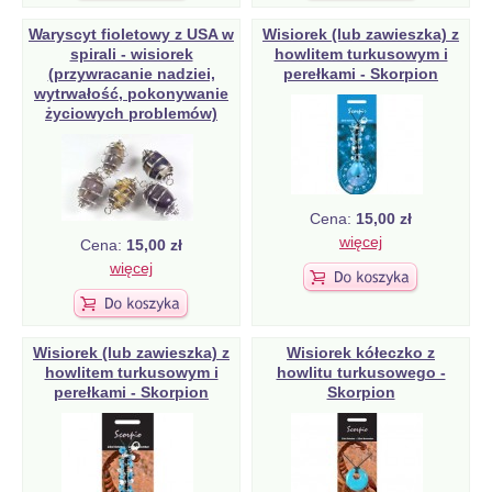
Waryscyt fioletowy z USA w
Wisiorek (lub zawieszka) z
spirali - wisiorek
howlitem turkusowym i
(przywracanie nadziei,
perełkami - Skorpion
wytrwałość, pokonywanie
życiowych problemów)
Cena:
15,00 zł
więcej
Cena:
15,00 zł
więcej
Wisiorek (lub zawieszka) z
Wisiorek kółeczko z
howlitem turkusowym i
howlitu turkusowego -
perełkami - Skorpion
Skorpion