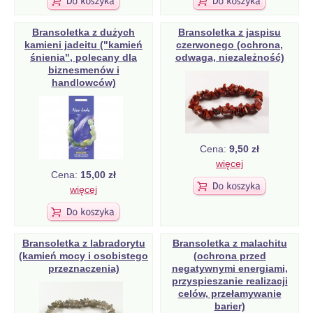
Bransoletka z dużych
Bransoletka z jaspisu
kamieni jadeitu ("kamień
czerwonego (ochrona,
śnienia", polecany dla
odwaga, niezależność)
biznesmenów i
handlowców)
Cena:
9,50 zł
więcej
Cena:
15,00 zł
więcej
Bransoletka z labradorytu
Bransoletka z malachitu
(kamień mocy i osobistego
(ochrona przed
przeznaczenia)
negatywnymi energiami,
przyspieszanie realizacji
celów, przełamywanie
barier)