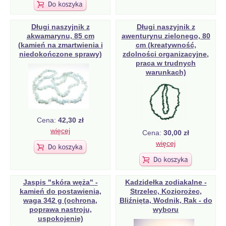
Długi naszyjnik z
Długi naszyjnik z
akwamarynu, 85 cm
awenturynu zielonego, 80
(kamień na zmartwienia i
cm (kreatywność,
niedokończone sprawy)
zdolności organizacyjne,
praca w trudnych
warunkach)
Cena:
42,30 zł
więcej
Cena:
30,00 zł
więcej
Jaspis "skóra węża" -
Kadzidełka zodiakalne -
kamień do postawienia,
Strzelec, Koziorożec,
waga 342 g (ochrona,
Bliźnięta, Wodnik, Rak - do
poprawa nastroju,
wyboru
uspokojenie)