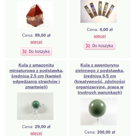
Cena:
4,00 zł
Cena:
99,00 zł
więcej
więcej
Kula z amazonitu
Kula z awenturynu
miniaturowa z podstawką,
zielonego z podstawką,
średnica 2,5 cm (kamień
średnica 6,5 cm
odpędzania strachów i
(kreatywność, zdolności
zmartwień)
organizacyjne, praca w
trudnych warunkach)
Cena:
29,00 zł
Cena:
200,00 zł
więcej