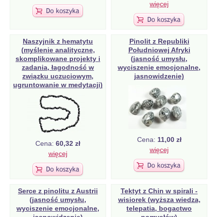
więcej
Naszyjnik z hematytu
Pinolit z Republiki
(myślenie analityczne,
Południowej Afryki
skomplikowane projekty i
(jasność umysłu,
zadania, łagodność w
wyciszenie emocjonalne,
związku uczuciowym,
jasnowidzenie)
ugruntowanie w medytacji)
Cena:
11,00 zł
Cena:
60,32 zł
więcej
więcej
Serce z pinolitu z Austrii
Tektyt z Chin w spirali -
(jasność umysłu,
wisiorek (wyższa wiedza,
wyciszenie emocjonalne,
telepatia, bogactwo