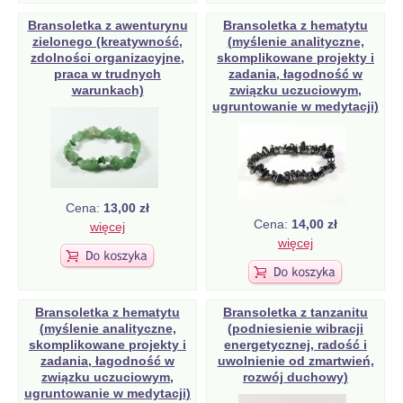
Bransoletka z awenturynu
Bransoletka z hematytu
zielonego (kreatywność,
(myślenie analityczne,
zdolności organizacyjne,
skomplikowane projekty i
praca w trudnych
zadania, łagodność w
warunkach)
związku uczuciowym,
ugruntowanie w medytacji)
Cena:
13,00 zł
Cena:
14,00 zł
więcej
więcej
Bransoletka z hematytu
Bransoletka z tanzanitu
(myślenie analityczne,
(podniesienie wibracji
skomplikowane projekty i
energetycznej, radość i
zadania, łagodność w
uwolnienie od zmartwień,
związku uczuciowym,
rozwój duchowy)
ugruntowanie w medytacji)