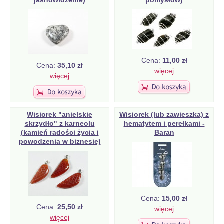
jasnowidzenie)
pomysłów)
Cena:
11,00 zł
Cena:
35,10 zł
więcej
więcej
Wisiorek "anielskie
Wisiorek (lub zawieszka) z
skrzydło" z karneolu
hematytem i perełkami -
(kamień radości życia i
Baran
powodzenia w biznesie)
Cena:
15,00 zł
Cena:
25,50 zł
więcej
więcej