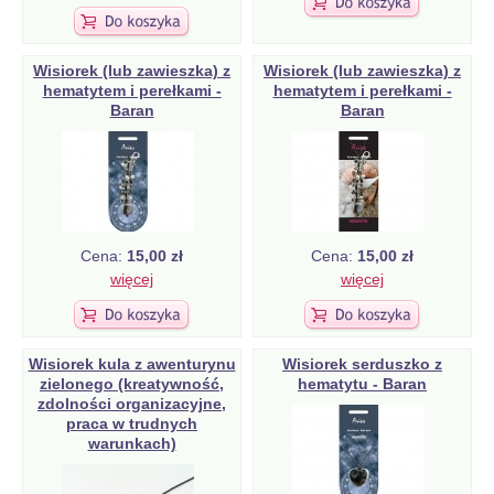
Wisiorek (lub zawieszka) z
Wisiorek (lub zawieszka) z
hematytem i perełkami -
hematytem i perełkami -
Baran
Baran
Cena:
15,00 zł
Cena:
15,00 zł
więcej
więcej
Wisiorek kula z awenturynu
Wisiorek serduszko z
zielonego (kreatywność,
hematytu - Baran
zdolności organizacyjne,
praca w trudnych
warunkach)