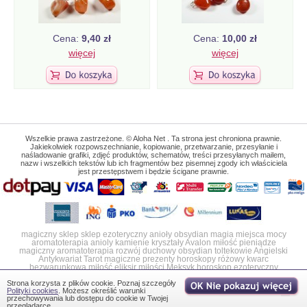
Cena:
9,40 zł
Cena:
10,00 zł
więcej
więcej
Wszelkie prawa zastrzeżone. © Aloha Net . Ta strona jest chroniona prawnie.
Jakiekolwiek rozpowszechnianie, kopiowanie, przetwarzanie, przesyłanie i
naśladowanie grafiki, zdjęć produktów, schematów, treści przesyłanych mailem,
nazw i wszelkich tekstów lub ich fragmentów bez pisemnej zgody ich właściciela
jest przestępstwem i będzie ścigane prawnie.
magiczny sklep
sklep ezoteryczny
anioły
obsydian
magia
miejsca mocy
aromatoterapia
anioly
kamienie
kryształy
Avalon
miłość
pieniądze
magiczny
aromatoterapia
rozwój duchowy
obsydian
toltekowie
Angielski
Antykwariat
Tarot
magiczne prezenty
horoskopy
różowy kwarc
bezwarunkowa miłość
eliksir miłości
Meksyk horoskop ezoteryczny
Strona korzysta z plików cookie. Poznaj szczegóły
Polityki cookies
. Możesz określić warunki
przechowywania lub dostępu do cookie w Twojej
przeglądarce.