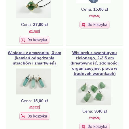
Cena:
15,00 zł
więcej
Cena:
27,80 zł
więcej
Wisiorek z amazonitu, 3 cm
Wisiorek z awenturynu
(kamień odpędzania
zielonego, 2-2,5 cm
strachów i zmartwień)
(kreatywność, zdolności
organizacyjne, praca w
trudnych warunkach)
Cena:
15,00 zł
więcej
Cena:
9,40 zł
więcej